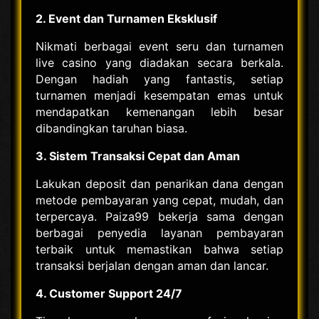
2. Event dan Turnamen Eksklusif
Nikmati berbagai event seru dan turnamen
live casino yang diadakan secara berkala.
Dengan hadiah yang fantastis, setiap
turnamen menjadi kesempatan emas untuk
mendapatkan kemenangan lebih besar
dibandingkan taruhan biasa.
3. Sistem Transaksi Cepat dan Aman
Lakukan deposit dan penarikan dana dengan
metode pembayaran yang cepat, mudah, dan
terpercaya. Paiza99 bekerja sama dengan
berbagai penyedia layanan pembayaran
terbaik untuk memastikan bahwa setiap
transaksi berjalan dengan aman dan lancar.
4. Customer Support 24/7